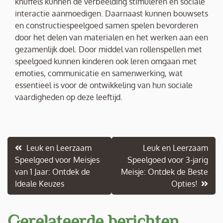
knuffels kunnen de verbeelding stimuleren en sociale
interactie aanmoedigen. Daarnaast kunnen bouwsets
en constructiespeelgoed samen spelen bevorderen
door het delen van materialen en het werken aan een
gezamenlijk doel. Door middel van rollenspellen met
speelgoed kunnen kinderen ook leren omgaan met
emoties, communicatie en samenwerking, wat
essentieel is voor de ontwikkeling van hun sociale
vaardigheden op deze leeftijd.
Berichtnavigatie
Leuk en Leerzaam
Leuk en Leerzaam
Speelgoed voor Meisjes
Speelgoed voor 3-jarig
van 1 Jaar: Ontdek de
Meisje: Ontdek de Beste
Ideale Keuzes
Opties!
Gerelateerde berichten