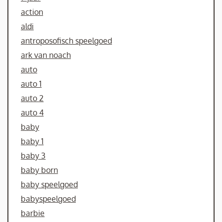
action
aldi
antroposofisch speelgoed
ark van noach
auto
auto 1
auto 2
auto 4
baby
baby 1
baby 3
baby born
baby speelgoed
babyspeelgoed
barbie