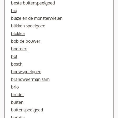
beste buitenspeelgoed
big
blaze en de monsterwielen
blikken speelgoed
blokker
bob de bouwer
boerderij
bol
bosch
bouwspeelgoed
brandweerman sam
brio
bruder
buiten
buitenspeelgoed
bumba