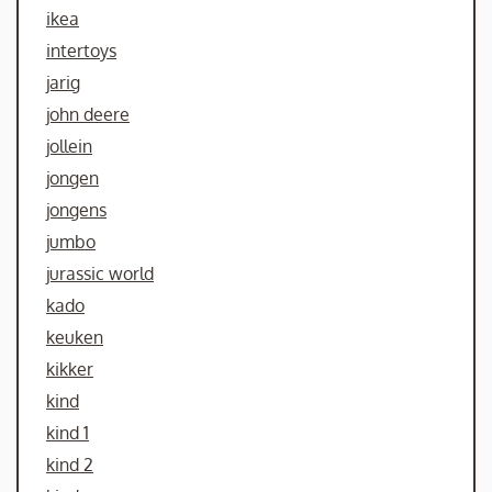
ikea
intertoys
jarig
john deere
jollein
jongen
jongens
jumbo
jurassic world
kado
keuken
kikker
kind
kind 1
kind 2