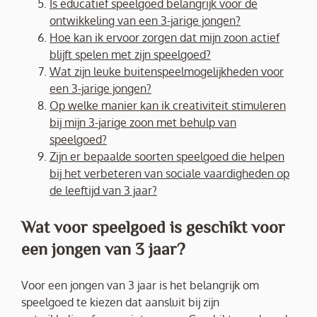
Is educatief speelgoed belangrijk voor de
ontwikkeling van een 3-jarige jongen?
Hoe kan ik ervoor zorgen dat mijn zoon actief
blijft spelen met zijn speelgoed?
Wat zijn leuke buitenspeelmogelijkheden voor
een 3-jarige jongen?
Op welke manier kan ik creativiteit stimuleren
bij mijn 3-jarige zoon met behulp van
speelgoed?
Zijn er bepaalde soorten speelgoed die helpen
bij het verbeteren van sociale vaardigheden op
de leeftijd van 3 jaar?
Wat voor speelgoed is geschikt voor
een jongen van 3 jaar?
Voor een jongen van 3 jaar is het belangrijk om
speelgoed te kiezen dat aansluit bij zijn