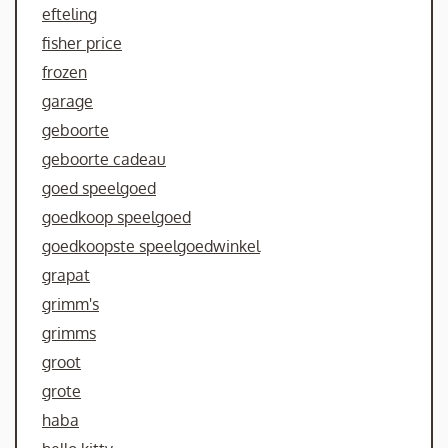
efteling
fisher price
frozen
garage
geboorte
geboorte cadeau
goed speelgoed
goedkoop speelgoed
goedkoopste speelgoedwinkel
grapat
grimm's
grimms
groot
grote
haba