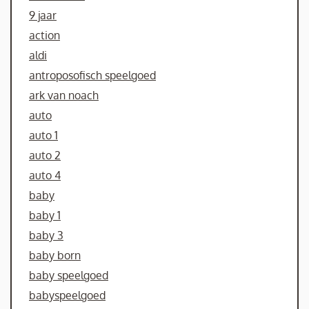
9 jaar
action
aldi
antroposofisch speelgoed
ark van noach
auto
auto 1
auto 2
auto 4
baby
baby 1
baby 3
baby born
baby speelgoed
babyspeelgoed