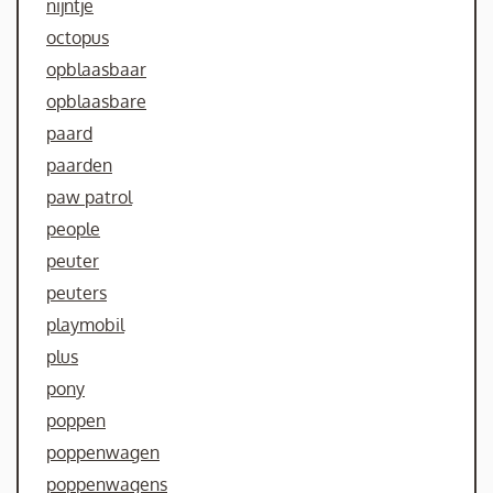
nijntje
octopus
opblaasbaar
opblaasbare
paard
paarden
paw patrol
people
peuter
peuters
playmobil
plus
pony
poppen
poppenwagen
poppenwagens