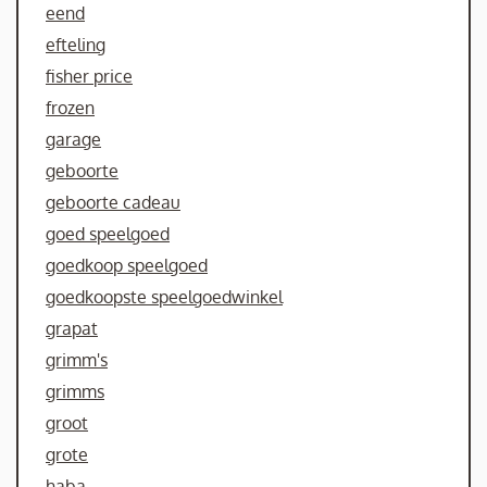
eend
efteling
fisher price
frozen
garage
geboorte
geboorte cadeau
goed speelgoed
goedkoop speelgoed
goedkoopste speelgoedwinkel
grapat
grimm's
grimms
groot
grote
haba