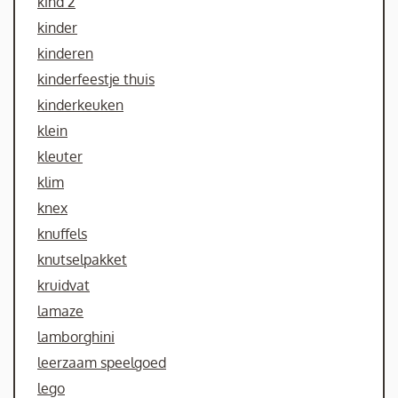
kind 2
kinder
kinderen
kinderfeestje thuis
kinderkeuken
klein
kleuter
klim
knex
knuffels
knutselpakket
kruidvat
lamaze
lamborghini
leerzaam speelgoed
lego