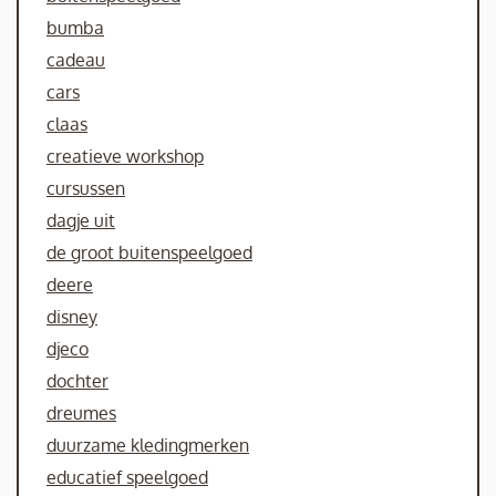
bumba
cadeau
cars
claas
creatieve workshop
cursussen
dagje uit
de groot buitenspeelgoed
deere
disney
djeco
dochter
dreumes
duurzame kledingmerken
educatief speelgoed