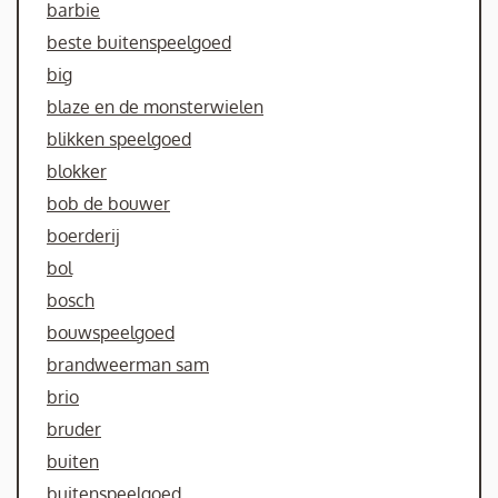
barbie
beste buitenspeelgoed
big
blaze en de monsterwielen
blikken speelgoed
blokker
bob de bouwer
boerderij
bol
bosch
bouwspeelgoed
brandweerman sam
brio
bruder
buiten
buitenspeelgoed