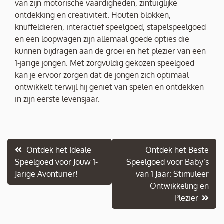
van zijn motorische vaardigheden, zintuiglijke
ontdekking en creativiteit. Houten blokken,
knuffeldieren, interactief speelgoed, stapelspeelgoed
en een loopwagen zijn allemaal goede opties die
kunnen bijdragen aan de groei en het plezier van een
1-jarige jongen. Met zorgvuldig gekozen speelgoed
kan je ervoor zorgen dat de jongen zich optimaal
ontwikkelt terwijl hij geniet van spelen en ontdekken
in zijn eerste levensjaar.
Berichtnavigatie
Ontdek het Ideale
Ontdek het Beste
Speelgoed voor Jouw 1-
Speelgoed voor Baby’s
Jarige Avonturier!
van 1 Jaar: Stimuleer
Ontwikkeling en
Plezier