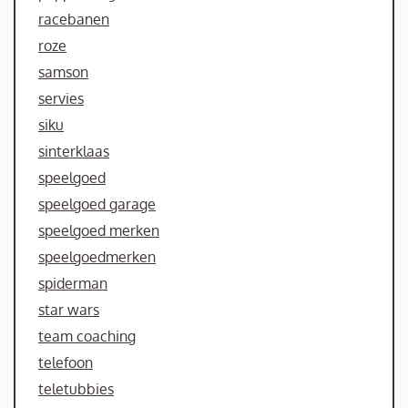
racebanen
roze
samson
servies
siku
sinterklaas
speelgoed
speelgoed garage
speelgoed merken
speelgoedmerken
spiderman
star wars
team coaching
telefoon
teletubbies