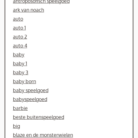
antroposofisch speelgoed
ark van noach
auto
auto 1
auto 2
auto 4
baby
baby 1
baby 3
baby born
baby speelgoed
babyspeelgoed
barbie
beste buitenspeelgoed
big
blaze en de monsterwielen