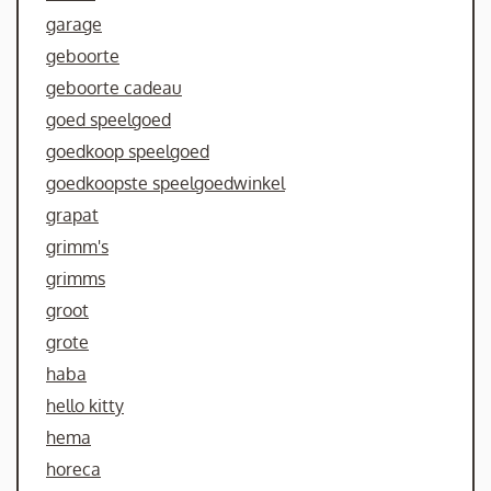
garage
geboorte
geboorte cadeau
goed speelgoed
goedkoop speelgoed
goedkoopste speelgoedwinkel
grapat
grimm's
grimms
groot
grote
haba
hello kitty
hema
horeca