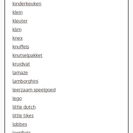
kinderkeuken
klein
kleuter
klim
knex
knuffels
knutselpakket
kruidvat
lamaze
lamborghini
leerzaam speelgoed
lego
little dutch
little tikes
lobbes
loopfiets