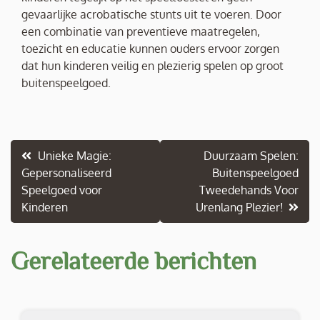
gevaarlijke acrobatische stunts uit te voeren. Door
een combinatie van preventieve maatregelen,
toezicht en educatie kunnen ouders ervoor zorgen
dat hun kinderen veilig en plezierig spelen op groot
buitenspeelgoed.
Berichtnavigatie
Unieke Magie:
Duurzaam Spelen:
Gepersonaliseerd
Buitenspeelgoed
Speelgoed voor
Tweedehands Voor
Kinderen
Urenlang Plezier!
Gerelateerde berichten