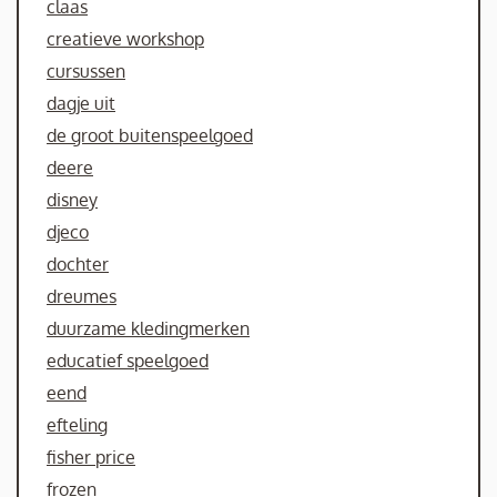
claas
creatieve workshop
cursussen
dagje uit
de groot buitenspeelgoed
deere
disney
djeco
dochter
dreumes
duurzame kledingmerken
educatief speelgoed
eend
efteling
fisher price
frozen