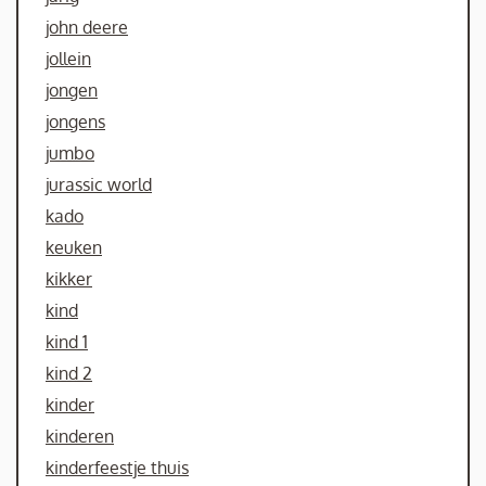
john deere
jollein
jongen
jongens
jumbo
jurassic world
kado
keuken
kikker
kind
kind 1
kind 2
kinder
kinderen
kinderfeestje thuis