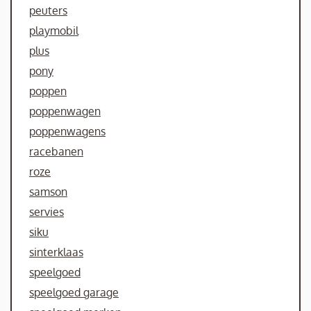
peuters
playmobil
plus
pony
poppen
poppenwagen
poppenwagens
racebanen
roze
samson
servies
siku
sinterklaas
speelgoed
speelgoed garage