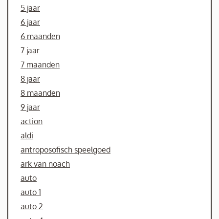
5 jaar
6 jaar
6 maanden
7 jaar
7 maanden
8 jaar
8 maanden
9 jaar
action
aldi
antroposofisch speelgoed
ark van noach
auto
auto 1
auto 2