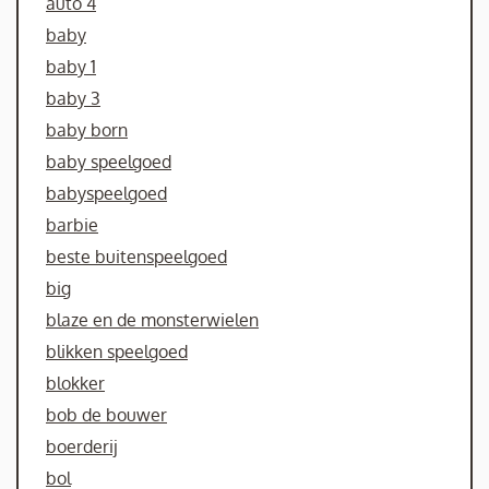
auto 4
baby
baby 1
baby 3
baby born
baby speelgoed
babyspeelgoed
barbie
beste buitenspeelgoed
big
blaze en de monsterwielen
blikken speelgoed
blokker
bob de bouwer
boerderij
bol