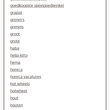
goedkoopste speelgoedwinkel
grapat
grimm's
grimms
groot
grote
haba
hello kitty
hema
horeca
horeca vacatures
hot wheels
hotwheel
hout
houten