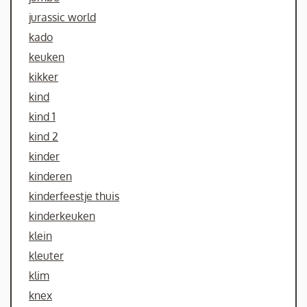
jurassic world
kado
keuken
kikker
kind
kind 1
kind 2
kinder
kinderen
kinderfeestje thuis
kinderkeuken
klein
kleuter
klim
knex