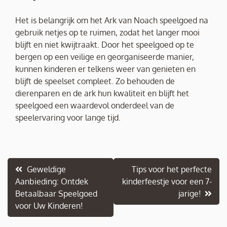
Het is belangrijk om het Ark van Noach speelgoed na
gebruik netjes op te ruimen, zodat het langer mooi
blijft en niet kwijtraakt. Door het speelgoed op te
bergen op een veilige en georganiseerde manier,
kunnen kinderen er telkens weer van genieten en
blijft de speelset compleet. Zo behouden de
dierenparen en de ark hun kwaliteit en blijft het
speelgoed een waardevol onderdeel van de
speelervaring voor lange tijd.
Berichtnavigatie
Geweldige
Tips voor het perfecte
Aanbieding: Ontdek
kinderfeestje voor een 7-
Betaalbaar Speelgoed
jarige!
voor Uw Kinderen!