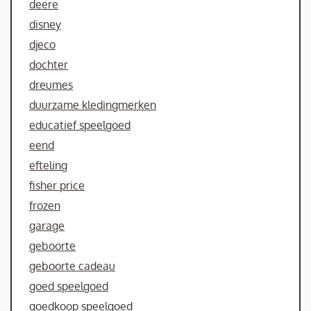
deere
disney
djeco
dochter
dreumes
duurzame kledingmerken
educatief speelgoed
eend
efteling
fisher price
frozen
garage
geboorte
geboorte cadeau
goed speelgoed
goedkoop speelgoed