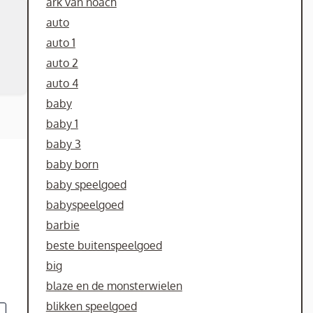
ark van noach
auto
auto 1
auto 2
auto 4
baby
baby 1
baby 3
baby born
baby speelgoed
babyspeelgoed
barbie
beste buitenspeelgoed
big
blaze en de monsterwielen
blikken speelgoed