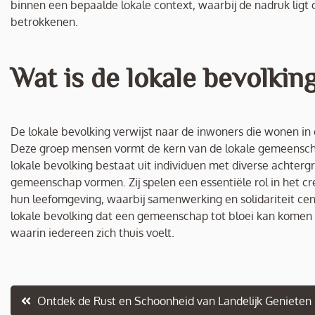
binnen een bepaalde lokale context, waarbij de nadruk ligt 
betrokkenen.
Wat is de lokale bevolkin
De lokale bevolking verwijst naar de inwoners die wonen in e
Deze groep mensen vormt de kern van de lokale gemeenschap
lokale bevolking bestaat uit individuen met diverse achter
gemeenschap vormen. Zij spelen een essentiële rol in het 
hun leefomgeving, waarbij samenwerking en solidariteit cent
lokale bevolking dat een gemeenschap tot bloei kan komen 
waarin iedereen zich thuis voelt.
Berichtnavigatie
Ontdek de Rust en Schoonheid van Landelijk Genieten