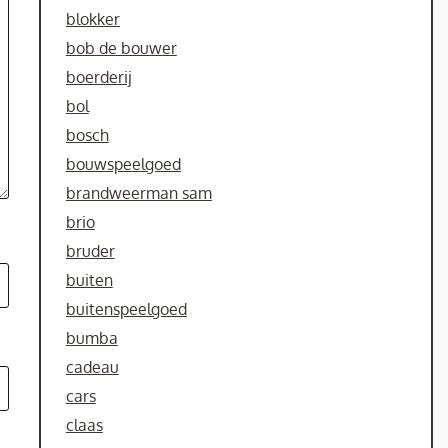
blokker
bob de bouwer
boerderij
bol
bosch
bouwspeelgoed
brandweerman sam
brio
bruder
buiten
buitenspeelgoed
bumba
cadeau
cars
claas