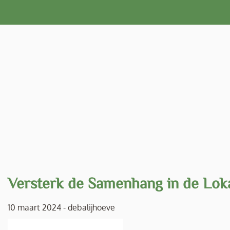
Naar
de
inhoud
gaan
Versterk de Samenhang in de Lo
10 maart 2024
-
debalijhoeve