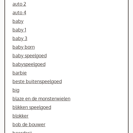
auto 2
auto 4
baby
baby 1
baby 3
baby born
baby speelgoed
babyspeelgoed
barbie
beste buitenspeelgoed
big
blaze en de monsterwielen
blikken speelgoed
blokker
bob de bouwer