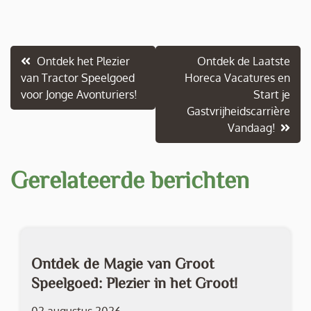
Berichtnavigatie
Ontdek het Plezier
Ontdek de Laatste
van Tractor Speelgoed
Horeca Vacatures en
voor Jonge Avonturiers!
Start je
Gastvrijheidscarrière
Vandaag!
Gerelateerde berichten
Ontdek de Magie van Groot
Speelgoed: Plezier in het Groot!