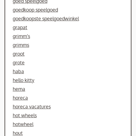
goed speelgoed
goedkoop speelgoed
goedkoopste speelgoedwinkel
grapat
grimm's
grimms
groot
grote
haba
hello kitty
hema
horeca
horeca vacatures
hot wheels
hotwheel
hout