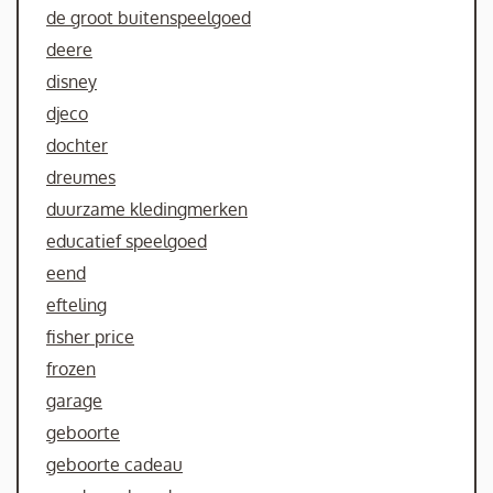
de groot buitenspeelgoed
deere
disney
djeco
dochter
dreumes
duurzame kledingmerken
educatief speelgoed
eend
efteling
fisher price
frozen
garage
geboorte
geboorte cadeau